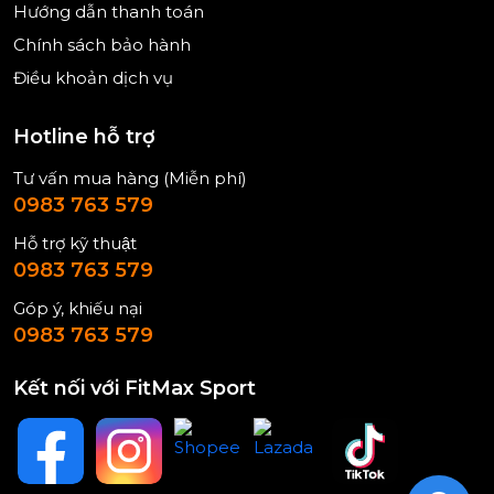
Hướng dẫn thanh toán
Chính sách bảo hành
Điều khoản dịch vụ
Hotline hỗ trợ
Tư vấn mua hàng (Miễn phí)
0983 763 579
Hỗ trợ kỹ thuật
0983 763 579
Góp ý, khiếu nại
0983 763 579
Kết nối với FitMax Sport
2. Yên ghế bọc da PU, đệm dày 5 cm
Yên ghế dùng đệm dày 5 cm, bọc da PU. Phần
đệm giúp người tập nằm ổn định hơn khi đẩy
ngực, tập tay hoặc thực hiện các bài có điểm tựa