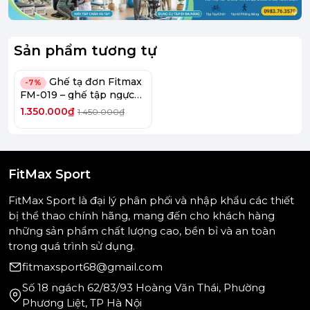
I. Thông số kỹ thuật ghế tập tạ đa năng Xuki
Sport
Sản phẩm tương tự
Hạng mục
Thông tin
Ghế tạ đơn Fitmax
-7%
Hãng sản
FM-019 – ghế tập ngực
Xuki Sport
xuất
chắc chắn cho phòng
1.350.000₫
1.450.000₫
gym tại nhà
Xuất xứ
Việt Nam
Thép hộp 40 x 40 mm, dày 1.5 mm,
Khung sườn
sơn tĩnh điện
FitMax Sport
Kích thước
180 x 150 x 190 cm (D x R x C)
lắp đặt
FitMax Sport là đại lý phân phối và nhập khẩu các thiết
Trọng lượng
bị thể thao chính hãng, mang đến cho khách hàng
18 kg
giàn
những sản phẩm chất lượng cao, bền bỉ và an toàn
Yên ghế
Đệm dày 5 cm, bọc da PU
trong quá trình sử dụng.
Phiên bản
Xô cong, xô thẳng
fitmaxsport68@gmail.com
Bảo hành
12 tháng
Số 18 ngách 62/83/93 Hoàng Văn Thái, Phường
Giá bán
1.850.000đ
Phương Liệt, TP Hà Nội