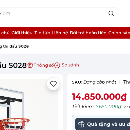
 chủ
Giới thiệu
Tin tức
Liên hệ
Đổi trả hoàn tiền
Chính sá
g thi đấu S028
ấu S028
So sánh
Thông số
SKU:
Đang cập nhật
Th
14.850.000₫
Tiết kiệm:
7.650.000₫
so 
Quà tặng và ưu đ