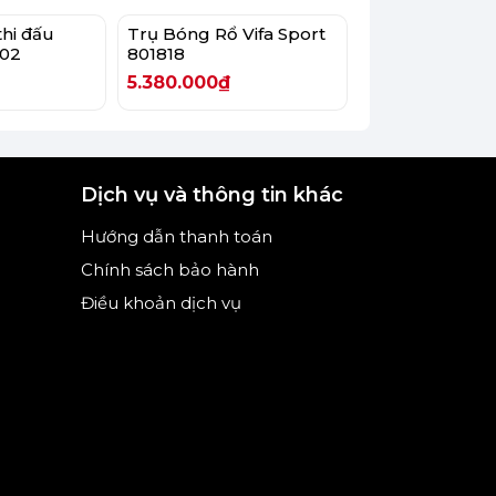
thi đấu
Trụ Bóng Rổ Vifa Sport
Trụ bóng rổ
-19%
502
801818
S021A
5.380.000₫
5.290.000₫
6.
Dịch vụ và thông tin khác
Hướng dẫn thanh toán
Chính sách bảo hành
Điều khoản dịch vụ