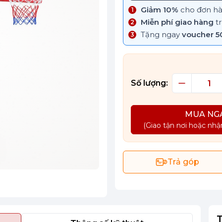
Giảm 10%
cho đơn hàn
Miễn phí giao hàng
tr
Tặng ngay
voucher 5
Số lượng:
MUA NG
(Giao tận nơi hoặc nhậ
Trả góp