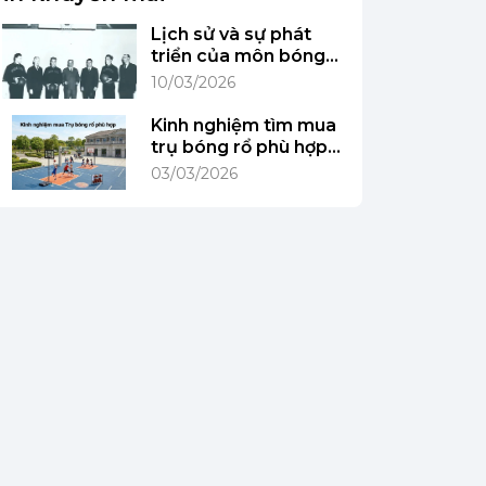
Lịch sử và sự phát
triển của môn bóng
rổ
10/03/2026
Kinh nghiệm tìm mua
trụ bóng rổ phù hợp
cho từng độ tuổi và
03/03/2026
mục đích sử dụng