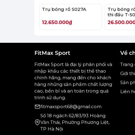
I. Trụ bóng rổ S028 là mẫu trụ nào?
Trụ bóng rổ S027A
Trụ bóng rổ
S028 thuộc nhóm trụ bóng rổ di động có
thi đấu T-50
bắt vít xuống nền, S028 sử dụng đế lớ
12.650.000₫
26.500.00
dùng có thể bổ sung nước, cát, đá hoặc
Mẫu này thường được chọn cho các khô
khu dân cư, khu thể thao cơ quan, trung
FitMax Sport
Về c
đủ rộng hoặc khu vui chơi ngoài trời.
FitMax Sport là đại lý phân phối và
Trang
Với cơ chế điều chỉnh chiều cao, S028
nhập khẩu các thiết bị thể thao
có thể hạ rổ xuống thấp để làm quen 
Giới th
chính hãng, mang đến cho khách
đấu phong trào có thể nâng lên mức 3.0
Sản p
hàng những sản phẩm chất lượng
cao, bền bỉ và an toàn trong quá
Liên h
Nếu bạn muốn xem thêm nhiều mẫu k
trình sử dụng.
mục
trụ bóng rổ FitMax Sport
để so sá
fitmaxsport68@gmail.com
và ngân sách.
Số 18 ngách 62/83/93 Hoàng
Văn Thái, Phường Phương Liệt,
TP Hà Nội