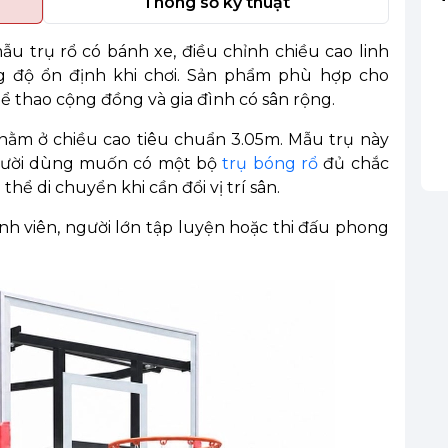
Thông số kỹ thuật
ẫu trụ rổ có bánh xe, điều chỉnh chiều cao linh
g độ ổn định khi chơi. Sản phẩm phù hợp cho
hể thao cộng đồng và gia đình có sân rộng.
ằm ở chiều cao tiêu chuẩn 3.05m. Mẫu trụ này
 người dùng muốn có một bộ
trụ bóng rổ
đủ chắc
hể di chuyển khi cần đổi vị trí sân.
inh viên, người lớn tập luyện hoặc thi đấu phong